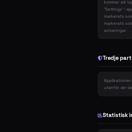
kommer att la
'Settings' i a
markerats som 
markerats som
aviseringar.
Tredje part
Applikationen
utanför din da
Statistisk 