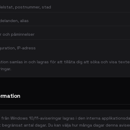
delstat, postnummer, stad
elanden, alias
r och påminnelser
uration, IP-adress
ion samlas in och lagras för att tillåta dig att söka och visa texte
ringar.
ormation
 från Windows 10/11-aviseringar lagras i den interna applikations
t begränsat antal dagar. Du kan välja hur många dagar denna aviser