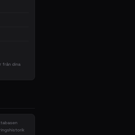
r från dina
databasen
ingshistorik