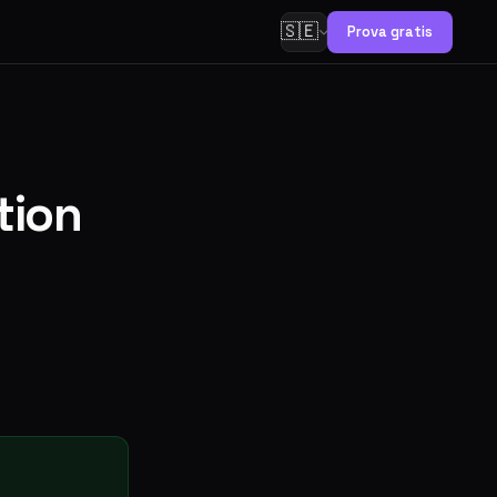
🇸🇪
Prova gratis
tion