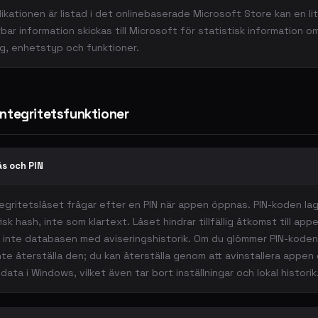
ikationen är listad i det onlinebaserade Microsoft Store kan en l
rbar information skickas till Microsoft för statistisk information o
, enhetstyp och funktioner.
 integritetsfunktioner
ås och PIN
ntegritetslåset frågar efter en PIN när appen öppnas. PIN-koden lag
sk hash, inte som klartext. Låset hindrar tillfällig åtkomst till app
 inte databasen med aviseringshistorik. Om du glömmer PIN-koden
te återställa den; du kan återställa genom att avinstallera appen 
data i Windows, vilket även tar bort inställningar och lokal historik