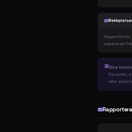
Webbplatsa
GagarinSofts 
separerad från
Dina kontro
Favoriter, 
eller avinst
Rapportera 