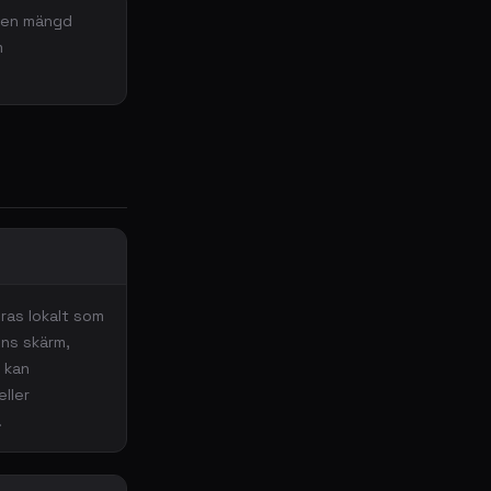
iten mängd
m
ras lokalt som
ens skärm,
 kan
eller
.