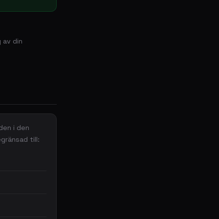
 av din
den i den
gränsad till: