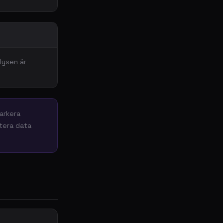
lysen är
markera
rtera data