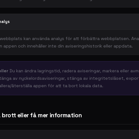
nalys
webbplats kan använda analys för att förbättra webbplatsen. Ana
 appen och innehåller inte din aviseringshistorik eller appdata.
ller
Du kan ändra lagringstid, radera aviseringar, markera eller av
stänga av nyckelordsaviseringar, stänga av integritetslåset, expo
allera/återställa appen för att ta bort lokala data.
brott eller få mer information