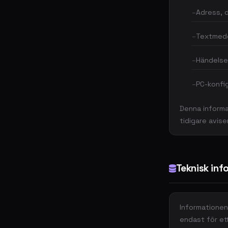
Adress, 
Textmedd
Händelse
PC-konfig
Denna informat
tidigare avise
Teknisk inf
Informationen
endast för et