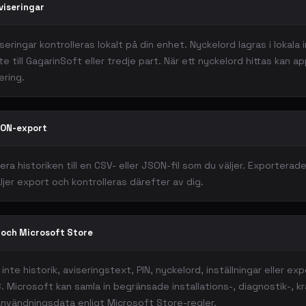
viseringar
eringar kontrolleras lokalt på din enhet. Nyckelord lagras i lokala i
te till GagarinSoft eller tredje part. När ett nyckelord hittas kan a
ring.
SON-export
ra historiken till en CSV- eller JSON-fil som du väljer. Exporterade
ljer export och kontrolleras därefter av dig.
 och Microsoft Store
inte historik, aviseringstext, PIN, nyckelord, inställningar eller exp
. Microsoft kan samla in begränsade installations-, diagnostik-, kr
nvändningsdata enligt Microsoft Store-regler.