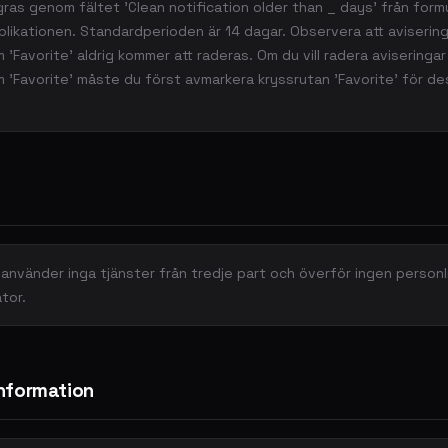
gras genom fältet 'Clean notification older than _ days' från form
pplikationen. Standardperioden är 14 dagar. Observera att aviserin
'Favorite' aldrig kommer att raderas. Om du vill radera aviseringa
 'Favorite' måste du först avmarkera kryssrutan 'Favorite' för d
 använder inga tjänster från tredje part och överför ingen personl
tor.
information