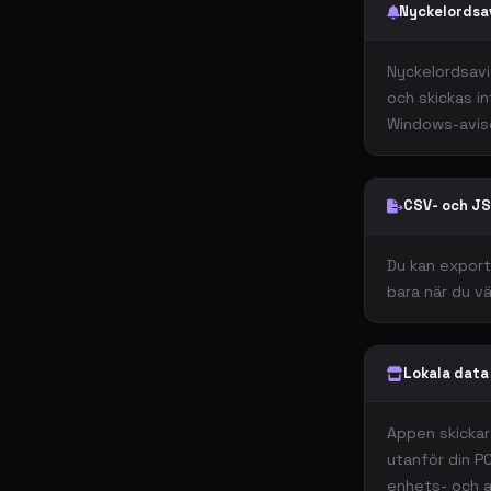
Nyckelordsa
Nyckelordsavis
och skickas in
Windows-avise
CSV- och J
Du kan exporte
bara när du vä
Lokala data
Appen skickar 
utanför din PC
enhets- och a