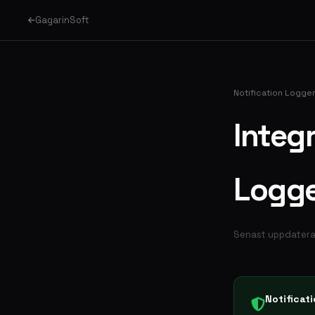
GagarinSoft
Notification Logge
Integr
Logg
Senast uppdatera
Notificati