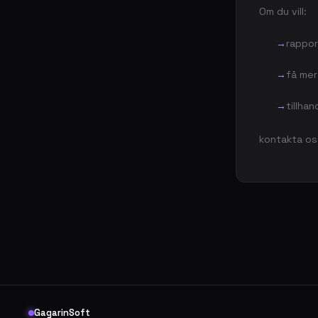
Om du vill:
rappor
få mer
tillha
kontakta os
GagarinSoft