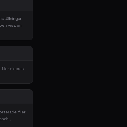
nställningar
ppen visa en
 filer skapas
orterade filer
asch-,