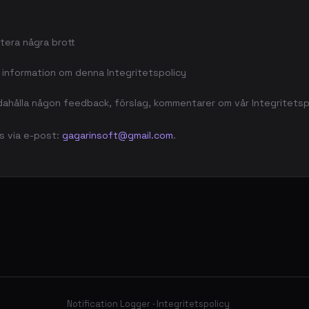
tera några brott
 information om denna Integritetspolicy
ndahålla någon feedback, förslag, kommentarer om vår Integritetsp
s via e-post:
gagarinsoft@gmail.com
.
Notification Logger · Integritetspolicy