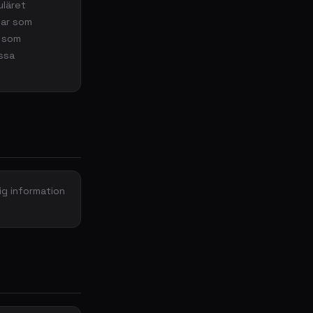
uläret
gar som
r som
essa
ig information