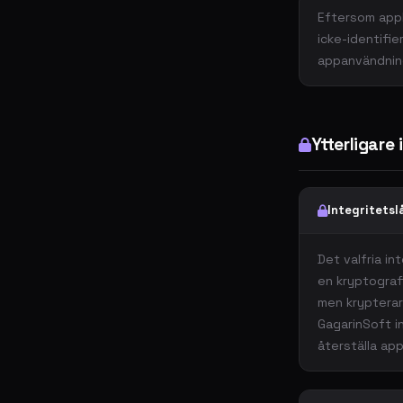
Eftersom appl
icke-identifie
appanvändning
Ytterligare
Integritetsl
Det valfria i
en kryptografi
men krypterar
GagarinSoft in
återställa app