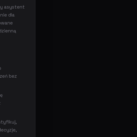
sty asystent
nie dla
sowane
dzienną
o
szeń bez
ię
z
tyfikuj,
decyzje,