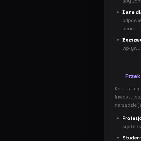
aby zop
Dane dl
odpowied
dane.
Bezszwo
wpływu 
Przek
Korzystając
inwestujes
narzędzie j
Profesj
systemo
Studen