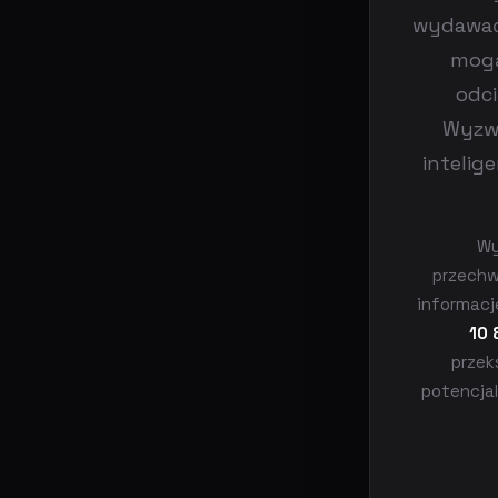
wydawać 
mogą
odci
Wyzwa
intelig
Wy
przechw
informacj
10 
przek
potencjal