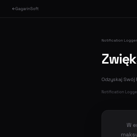
GagarinSoft
Notification Logge
Zwięk
Odzyskaj Swój 
Notification Logger
W e
maksy