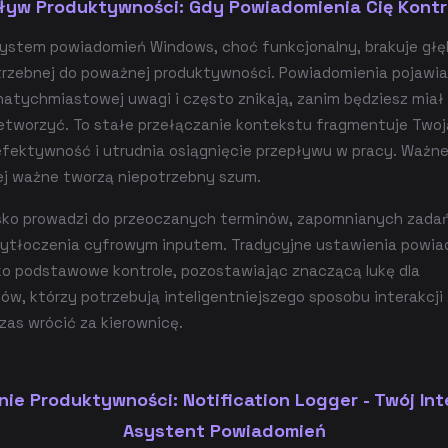
yw Produktywności: Gdy Powiadomienia Cię Kontr
ystem powiadomień Windows, choć funkcjonalny, brakuje głę
trzebnej do poważnej produktywności. Powiadomienia pojawiaj
atychmiastowej uwagi i często znikają, zanim będziesz miał 
zetworzyć. To stałe przełączanie kontekstu fragmentuje Two
efektywność i utrudnia osiągnięcie przepływu w pracy. Ważne
iej ważne tworzą niepotrzebny szum.
sko prowadzi do przeoczanych terminów, zapomnianych zadań
zytłoczenia cyfrowym inputem. Tradycyjne ustawienia powi
lko podstawowe kontrole, pozostawiając znaczącą lukę dla
w, którzy potrzebują inteligentniejszego sposobu interakcji 
zas wrócić za kierownicę.
nie Produktywności: Notification Logger - Twój Int
Asystent Powiadomień