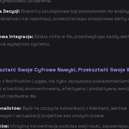
tymalizować ustawienia.
a Decyzji:
Eksportuj szczegółowe logi powiadomień do analizy
zialności lub rejestracji, przekształcając przejściowe alerty
wa Integracja:
Działa cicho w tle, przechwytując każdy aler
na wydajność systemu.
ształć Swoje Cyfrowe Nawyki, Przekształć Swoje 
 z Notification Logger, nie tylko zarządzasz powiadomieniami
z w bardziej skoncentrowaną, efektywną i produktywną wersję
est niezbędne dla:
onalistów:
Bądź na szczycie komunikacji z klientami, alertów
wych i aktualizacji projektów bez stałych przerw.
tów:
Utrzymuj koncentrację podczas sesji nauki, zapewniając