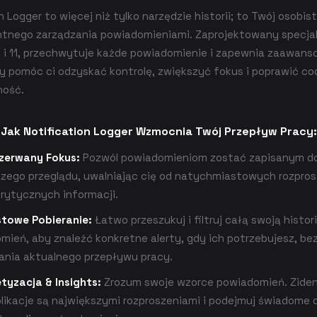
n Logger to więcej niż tylko narzędzie historii; to Twój osobi
entnego zarządzania powiadomieniami. Zaprojektowany specjal
 i 11, przechwytuje każde powiadomienie i zapewnia zaawan
by pomóc ci odzyskać kontrolę, zwiększyć fokus i poprawić co
ność.
Jak Notification Logger Wzmocnia Twój Przepływ Pracy:
zerwany Fokus:
Pozwól powiadomieniom zostać zapisanym d
szego przeglądu, uwalniając cię od natychmiastowych rozpro
krytycznych informacji.
towe Pobieranie:
Łatwo przeszukuj i filtruj całą swoją histor
mień, aby znaleźć konkretne alerty, gdy ich potrzebujesz, be
ania aktualnego przepływu pracy.
etyzacja & Insights:
Zrozum swoje wzorce powiadomień. Ziden
plikacje są największymi rozproszeniami i podejmuj świadome 