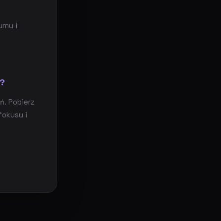
umu i
i?
. Pobierz
fokusu i