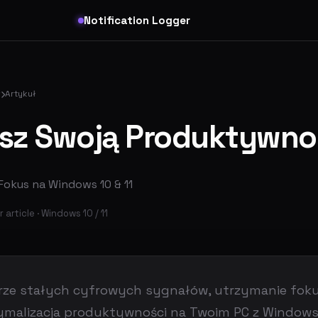
Notification Logger
r
Artykuł
sz Swoją Produktywno
Fokus na Windows 10 & 11
 article · Windows 10 / 11
rze stałych cyfrowych sygnałów, utrzymanie foku
malizacja produktywności na Twoim PC z Window