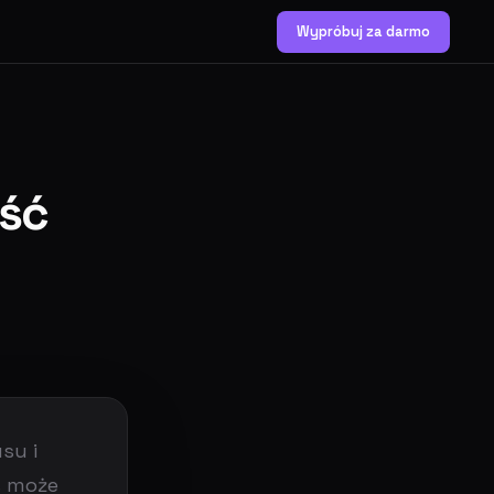
Wypróbuj za darmo
ść
su i
s może