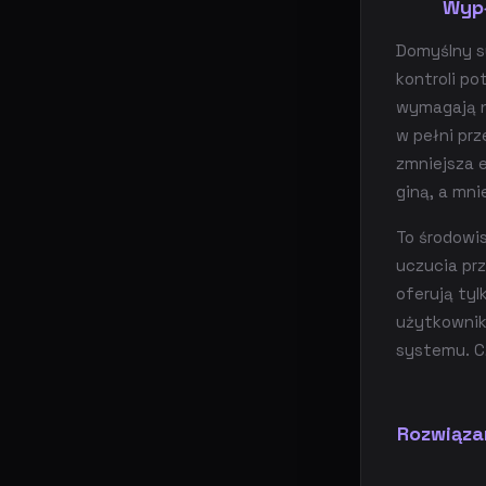
Wypł
Domyślny s
kontroli po
wymagają n
w pełni pr
zmniejsza 
giną, a mn
To środowi
uczucia pr
oferują ty
użytkownikó
systemu. C
Rozwiąza