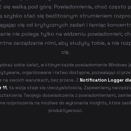
się walką pod górę. Powiadomienia, choć często
 szybko stać się bezlitosnym strumieniem rozpro
ągając cię od krytycznych zadań i łamiąc koncentr
nie nie polega tylko na widzeniu powiadomień; ch
entne zarządzanie nimi, aby służyły tobie, a nie roz
cię.
obraź sobie świat, w którym każde powiadomienie Windows j
ytywane, organizowane i łatwo dostępne, pozwalając ci prz
e na swoich warunkach, bez przerw. Z
Notification Logger d
& 11
, ta wizja staje się rzeczywistością. Zapewniamy narzędzi
ształcenia Twojego doświadczenia z powiadomieniami, zamie
ne rozproszenia na możliwe do wykonania insights, które zasi
produktywność.