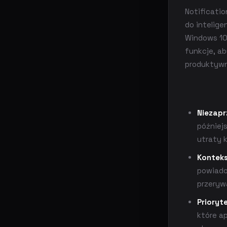
Notificatio
do intelig
Windows 10
funkcje, a
produktyw
Niezapr
później
utraty 
Konteks
powiado
przeryw
Prioryt
które a