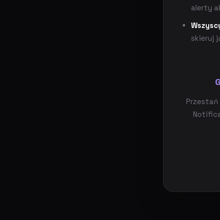
alerty 
Wszyscy
skieruj 
G
Przestań
Notific