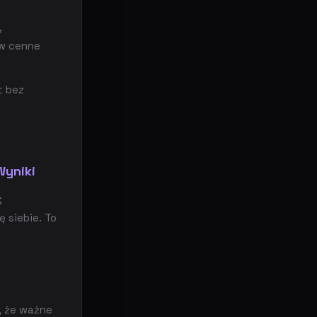
,
 w cenne
t bez
Wyniki
;
 siebie. To
, że ważne