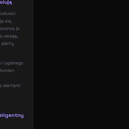
olują
bokości
ą się,
szansę je
ją uwagę,
 alerty
 i ogólnego
adomień
z alertami
eligentny