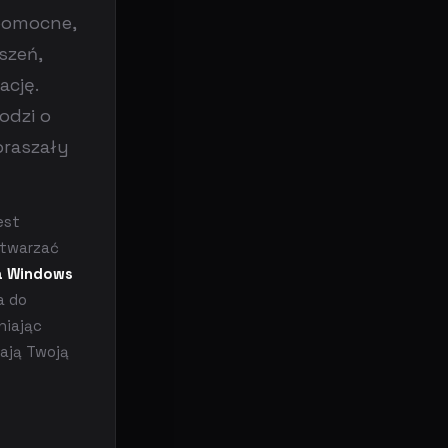
 pomocne,
szeń,
ację.
odzi o
praszały
est
etwarzać
la Windows
a do
niając
lają Twoją