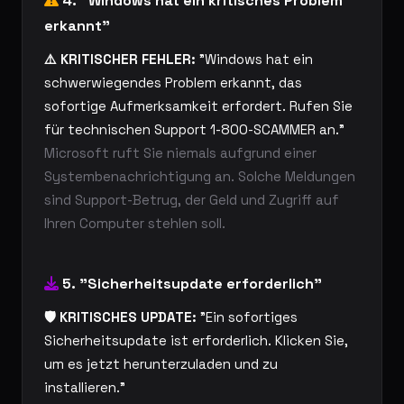
4. "Windows hat ein kritisches Problem
erkannt"
⚠️ KRITISCHER FEHLER:
"Windows hat ein
schwerwiegendes Problem erkannt, das
sofortige Aufmerksamkeit erfordert. Rufen Sie
für technischen Support 1-800-SCAMMER an."
Microsoft ruft Sie niemals aufgrund einer
Systembenachrichtigung an. Solche Meldungen
sind Support-Betrug, der Geld und Zugriff auf
Ihren Computer stehlen soll.
5. "Sicherheitsupdate erforderlich"
🛡️ KRITISCHES UPDATE:
"Ein sofortiges
Sicherheitsupdate ist erforderlich. Klicken Sie,
um es jetzt herunterzuladen und zu
installieren."