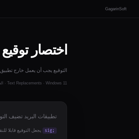
GagarinSoft
اختصار توقيع البريد في dows
التوقيع يجب أن يعمل خارج تطبيق ال
Text Replacements · Windows 11 · العربية
تطبيقات البريد تضيف التو
يجعل التوقيع قابلا للن
;sig