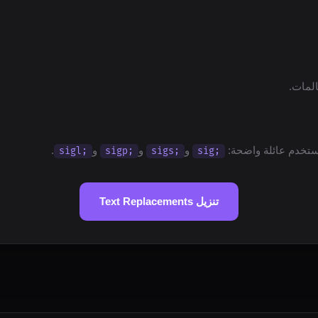
المات.
استخدم عائلة واضحة:
و
و
و
.
;sigl
;sigp
;sigs
;sig
تنزيل Text Replacements