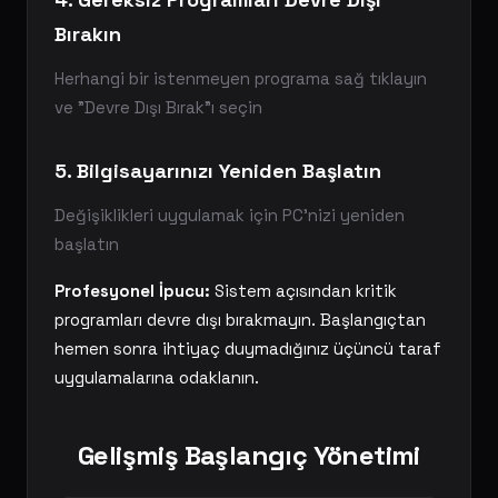
Bırakın
Herhangi bir istenmeyen programa sağ tıklayın
ve "Devre Dışı Bırak"ı seçin
5. Bilgisayarınızı Yeniden Başlatın
Değişiklikleri uygulamak için PC'nizi yeniden
başlatın
Profesyonel İpucu:
Sistem açısından kritik
programları devre dışı bırakmayın. Başlangıçtan
hemen sonra ihtiyaç duymadığınız üçüncü taraf
uygulamalarına odaklanın.
Gelişmiş Başlangıç Yönetimi