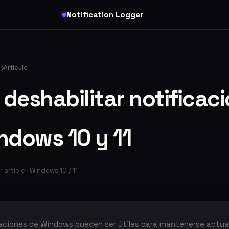
Notification Logger
r
Artículo
deshabilitar notificac
ndows 10 y 11
 article · Windows 10 / 11
caciones de Windows pueden ser útiles para mantenerse actual