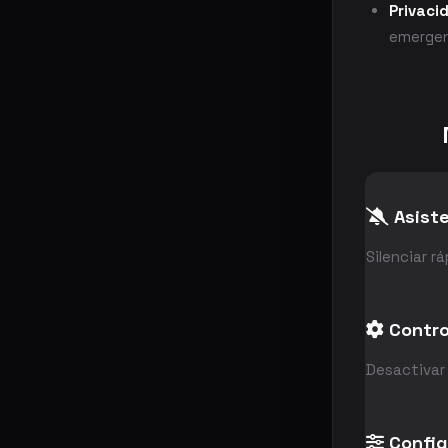
Privaci
emergen
Asist
Silenciar r
Contro
Desactivar
Config