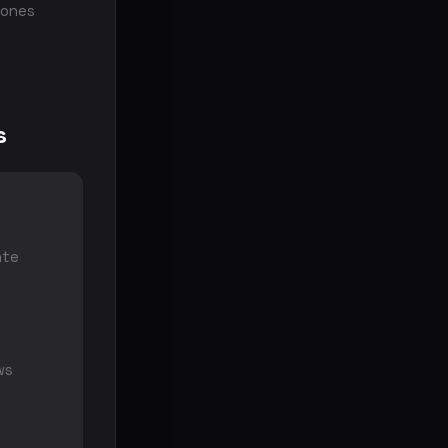
iones
s
nte
ws