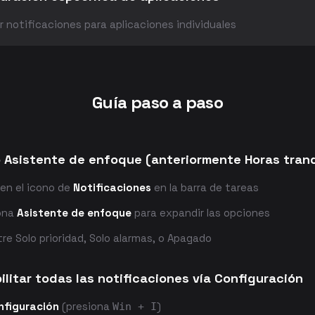
r notificaciones para aplicaciones individuales
Guía paso a paso
o Asistente de enfoque (anteriormente Horas tranq
 en el icono de
Notificaciones
en la barra de tareas
ona
Asistente de enfoque
para expandir las opciones
tre Solo prioridad, Solo alarmas, o Apagado
ilitar todas las notificaciones vía Configuración
nfiguración
(presiona
)
Win + I