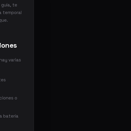
guía, te
a temporal
que.
ciones
hay varias
tes
ciones o
a batería