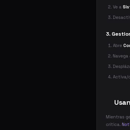
Ve a
Si
Desact
3. Gestio
Abre
Co
Navega
Despláz
Activa/
Usan
Mientras ge
crítica.
Not