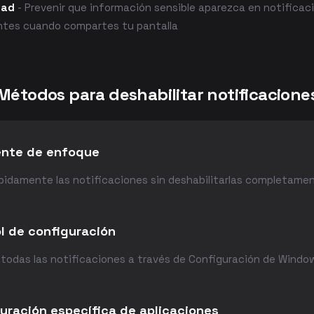
dad
- Prevenir que información sensible aparezca en notificac
tes cuando compartes tu pantalla
Métodos para deshabilitar notificacione
ente de enfoque
ápidamente las notificaciones sin deshabilitarlas completame
l de configuración
 todas las notificaciones a través de Configuración de Windo
uración específica de aplicaciones