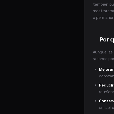
también pu
mostraremo
o permanen
Por q
Aunque las
razones por
Mejorar
constan
Reducir
reunion
Conserv
en lapt