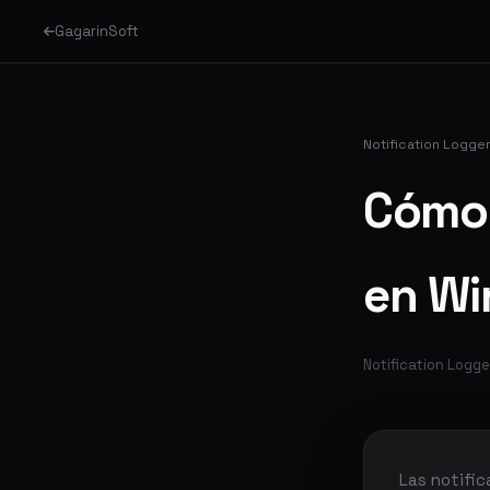
GagarinSoft
Notification Logge
Cómo 
en Wi
Notification Logger
Las notifi