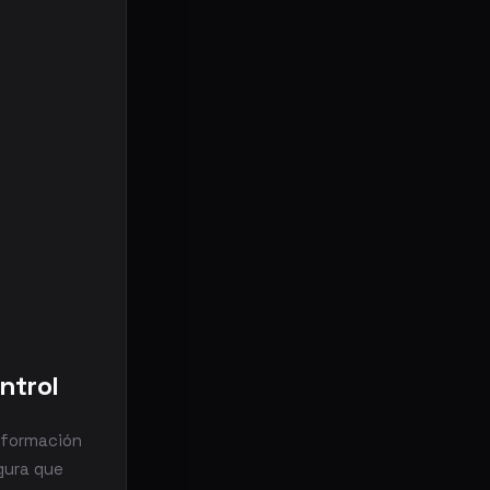
ntrol
información
gura que