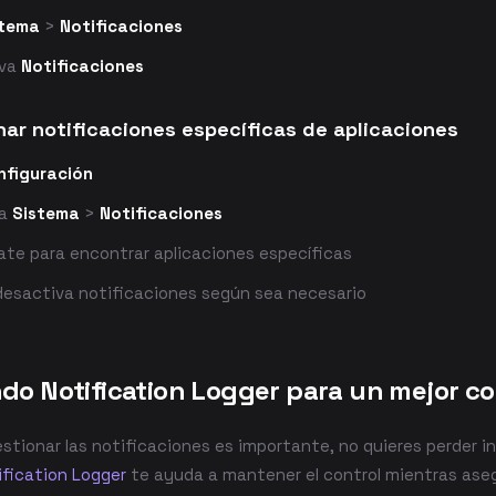
stema
>
Notificaciones
iva
Notificaciones
nar notificaciones específicas de aplicaciones
nfiguración
 a
Sistema
>
Notificaciones
ate para encontrar aplicaciones específicas
desactiva notificaciones según sea necesario
do Notification Logger para un mejor co
stionar las notificaciones es importante, no quieres perder 
ification Logger
te ayuda a mantener el control mientras ase