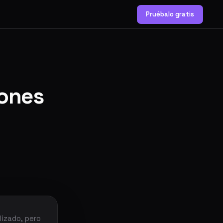
Pruébalo gratis
iones
izado, pero