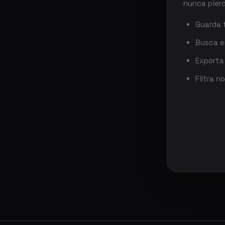
nunca pier
Guarda 
Busca en
Exporta
Filtra n